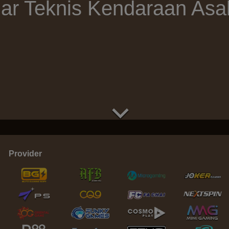
r Teknis Kendaraan Asa
Provider