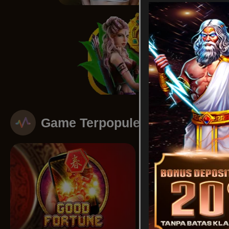
Game Terpopuler