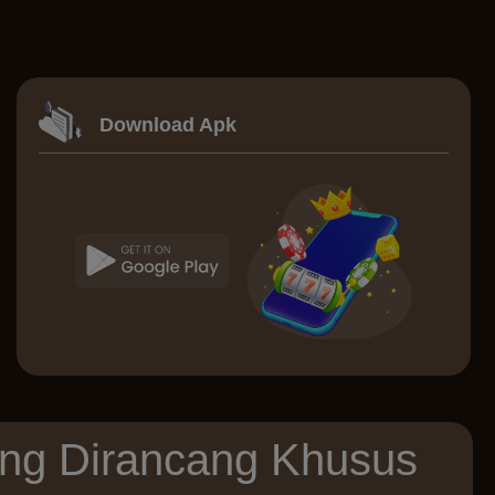
Download Apk
NLINE
ONLINE
OFFLINE
ONLINE
OFFLINE
NLINE
ONLINE
ONLINE
ONLINE
ONLINE
yang Dirancang Khusus