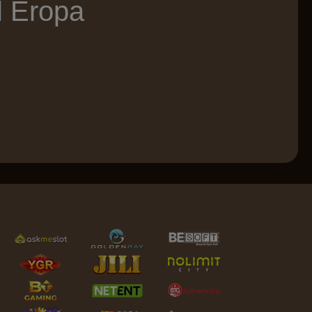
l Eropa