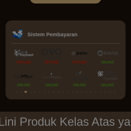
Sistem Pembayaran
NE
OFFLINE
OFFLINE
ONLINE
OFFLINE
O
NE
ONLINE
ONLINE
ONLINE
ONLINE
O
Lini Produk Kelas Atas 