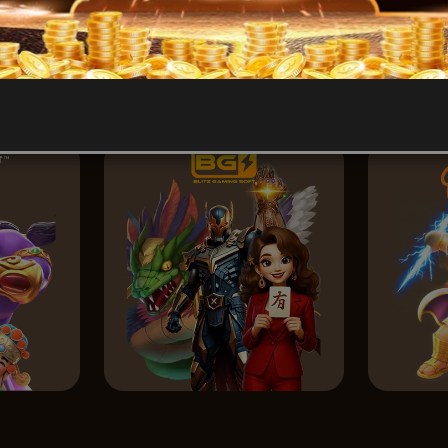
axways
Blazing Stallion Megaways
Chinese