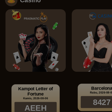
Barcelona
Singapor
Rabu, 2026-08-05
Rabu, 2026-08-
8427
0715